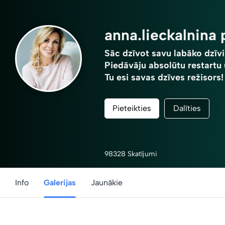
anna.lieckalnina
Sāc dzīvot savu labāko dzīvi
Piedāvāju absolūtu restart
Tu esi savas dzīves režisors!
Pieteikties
Dalīties
98328 Skatījumi
Info
Galerijas
Jaunākie