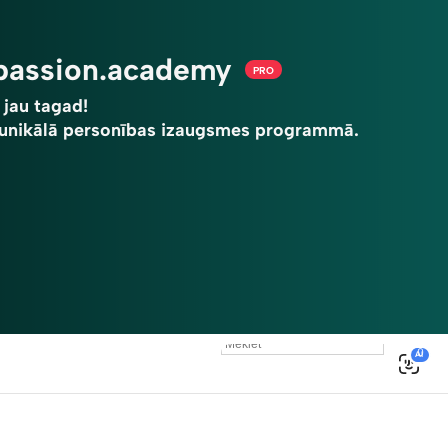
 passion.academy
PRO
 jau tagad!
u unikālā personības izaugsmes programmā.
0
AI