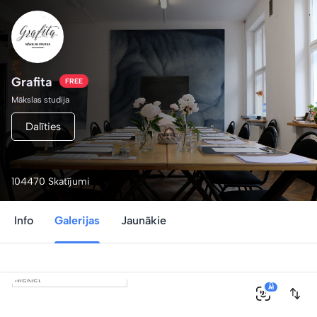
Grafita
FREE
Mākslas studija
Dalīties
104470 Skatījumi
Info
Galerijas
Jaunākie
0
AI