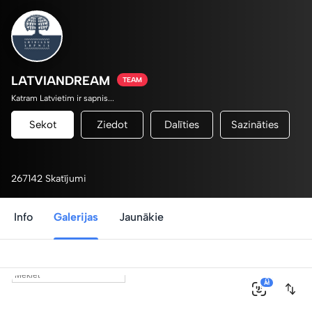
LATVIANDREAM
TEAM
Katram Latvietim ir sapnis...
Sekot
Ziedot
Dalīties
Sazināties
267142 Skatījumi
Info
Galerijas
Jaunākie
0
AI