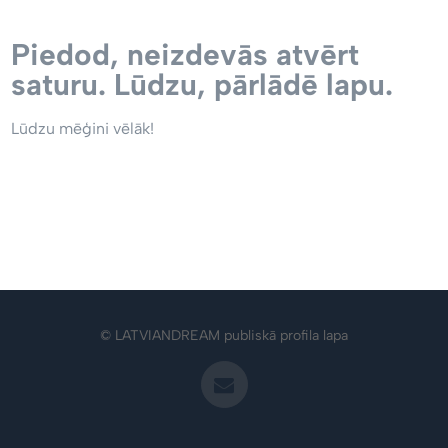
Piedod, neizdevās atvērt
saturu. Lūdzu, pārlādē lapu.
Lūdzu mēģini vēlāk!
© LATVIANDREAM publiskā profila lapa