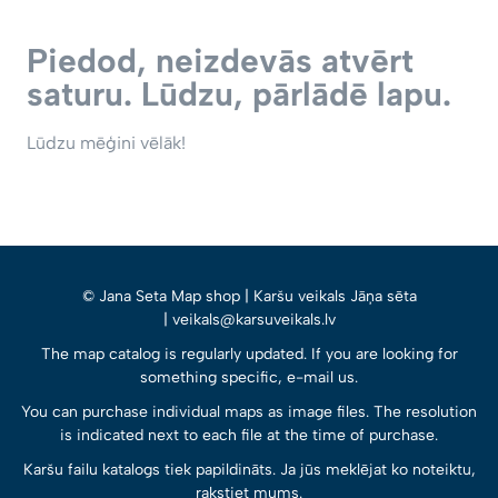
Piedod, neizdevās atvērt
saturu. Lūdzu, pārlādē lapu.
Lūdzu mēģini vēlāk!
© Jana Seta Map shop | Karšu veikals Jāņa sēta
| veikals@karsuveikals.lv
The map catalog is regularly updated. If you are looking for
something specific, e-mail us.
You can purchase individual maps as image files. The resolution
is indicated next to each file at the time of purchase.
Karšu failu katalogs tiek papildināts. Ja jūs meklējat ko noteiktu,
rakstiet mums.