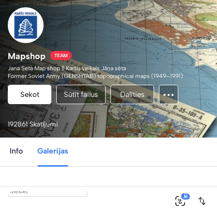
Mapshop
TEAM
Jana Seta Map shop || Karšu veikals Jāņa sēta
Former Soviet Army (GENSHTAB) topographical maps (1949–1991)
Other historical maps
.
Sekot
Sūtīt failus
Dalīties
192861 Skatījumi
Info
Galerijas
0
AI