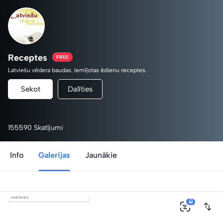
Receptes
FREE
Latviešu vēdera baudas. Iemīļotas ēdienu receptes.
Sekot
Dalīties
155590 Skatījumi
Info
Galerijas
Jaunākie
0
AI