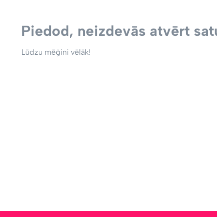
Piedod, neizdevās atvērt satu
Lūdzu mēģini vēlāk!