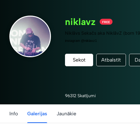
niklavz
FREE
Nikla
̄vs Sekačs aka NiklāvZ (born 1
instagram @niklavz1
Sekot
Atbalstīt
Da
96312 Skatījumi
Info
Galerijas
Jaunākie