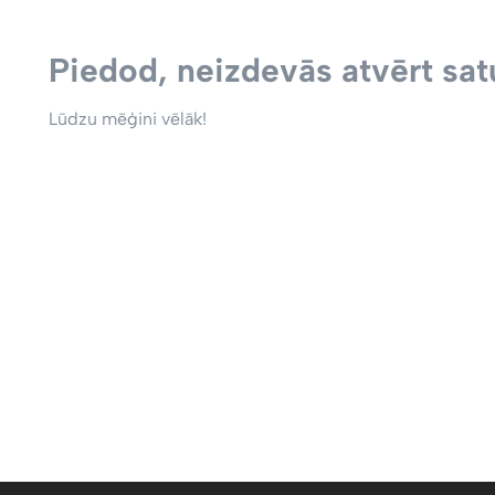
Piedod, neizdevās atvērt satu
Lūdzu mēģini vēlāk!