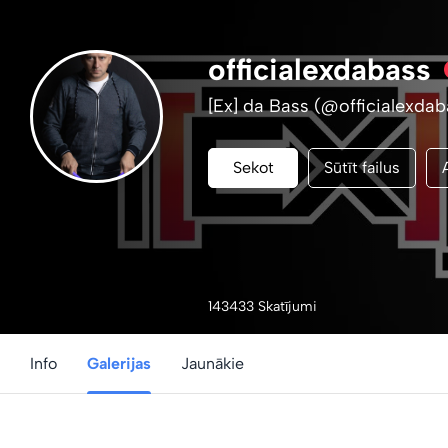
officialexdabass
[Ex] da Bass (@officialexdab
Sekot
Sūtīt failus
143433 Skatījumi
Info
Galerijas
Jaunākie