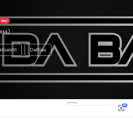
PRO
ass)
Atbalstīt
Dalīties
0
AI