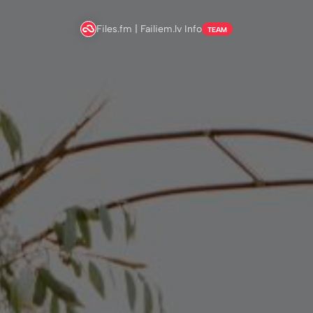
Files.fm | Failiem.lv Info
TEAM