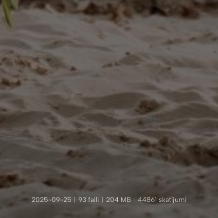
2025-09-25
︱
93 faili
︱
204 MB
︱
44861 skatījumi