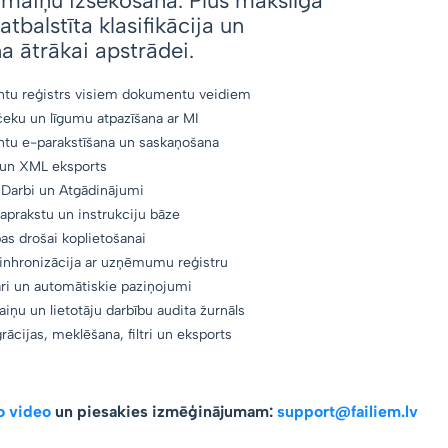
zmaiņu izsekošana. Plus mākslīgā
atbalstīta klasifikācija un
 ātrākai apstrādei.
tu reģistrs visiem dokumentu veidiem
čeku un līgumu atpazīšana ar MI
u e-parakstīšana un saskaņošana
 un XML eksports
, Darbi un Atgādinājumi
aprakstu un instrukciju bāze
pas drošai koplietošanai
sinhronizācija ar uzņēmumu reģistru
i un automātiskie paziņojumi
iņu un lietotāju darbību audita žurnāls
rācijas, meklēšana, filtri un eksports
o video
un piesakies izmēģinājumam:
support@failiem.lv