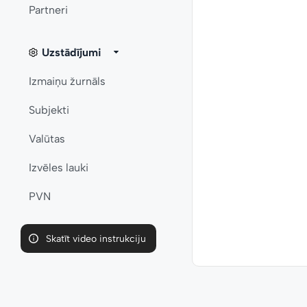
Partneri
Uzstādījumi
Izmaiņu žurnāls
Subjekti
Valūtas
Izvēles lauki
PVN
Skatīt video instrukciju