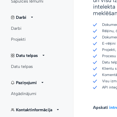
un visu i
Sapulces lēmumi
intelekta 
meklēšana
Darbi
Dokumen
Darbi
Rēķinu, 
Dokument
Projekti
E-rēķini
Projekti
Datu telpas
Procesu 
Datu tel
Datu telpas
Klientu 
Komentār
Visu izma
Paziņojumi
API integ
Atgādinājumi
Apskati
intr
Kontaktinformācija