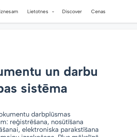
iznesam
Lietotnes
Discover
Cenas
mentu un darbu
bas sistēma
okumentu darbplūsmas
: reģistrēšana, nosūtīšana
āšanai, elektroniska parakstīšana