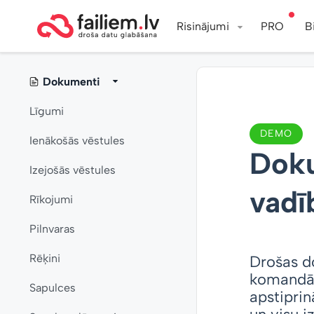
Risinājumi
PRO
B
Dokumenti
Līgumi
DEMO
Ienākošās vēstules
Doku
Izejošās vēstules
vadī
Rīkojumi
Pilnvaras
Rēķini
Drošas d
komandām
Sapulces
apstiprin