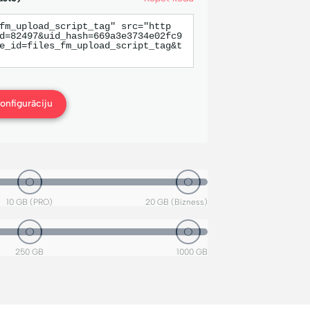
fm_upload_script_tag" src="http
d=82497&uid_hash=669a3e3734e02fc9
e_id=files_fm_upload_script_tag&t
onfigurāciju
10 GB (PRO)
20 GB (Bizness)
250 GB
1000 GB