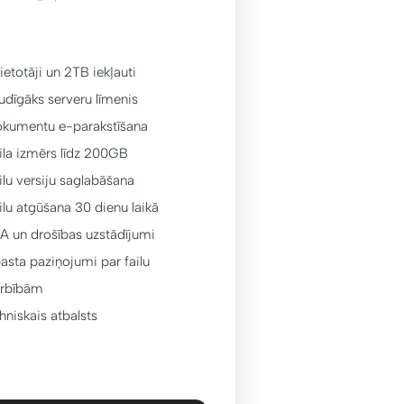
lietotāji un 2TB iekļauti
udīgāks serveru līmenis
kumentu e-parakstīšana
ila izmērs līdz 200GB
ilu versiju saglabāšana
ilu atgūšana 30 dienu laikā
A un drošības uzstādījumi
asta paziņojumi par failu
rbībām
hniskais atbalsts