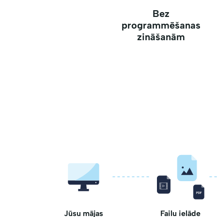
Bez
programmēšanas
zināšanām
Jūsu mājas
Failu ielāde