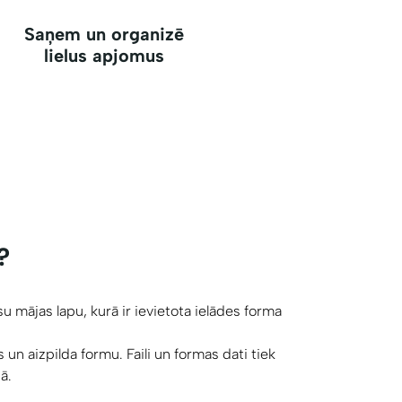
Saņem un organizē
lielus apjomus
?
u mājas lapu, kurā ir ievietota ielādes forma
s un aizpilda formu. Faili un formas dati tiek
ā.