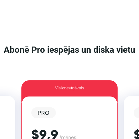
Abonē Pro iespējas un diska vietu
Visizdevīgākais
PRO
$9,9
/mēnesī