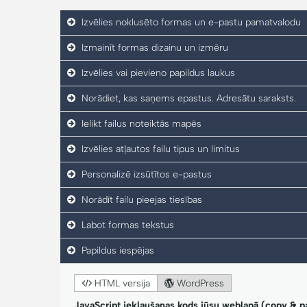
Izvēlies noklusēto formas un e-pastu pamatvalodu
Izmainīt formas dizainu un izmēru
Izvēlies vai pievieno papildus laukus
Norādiet, kas saņems epastus. Adresātu saraksts.
Ielikt failus noteiktās mapēs
Izvēlies atļautos failu tipus un limitus
Personalizē izsūtītos e-pastus
Norādīt failu pieejas tiesības
Labot formas tekstus
Papildus iespējas
HTML versija
WordPress
JavaScript iekļaušanas kods jūsu weblapā (copy & p