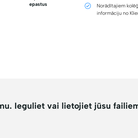
epastus
Norādītajiem kolēģ
informāciju no Klie
u. Ieguliet vai lietojiet jūsu failie