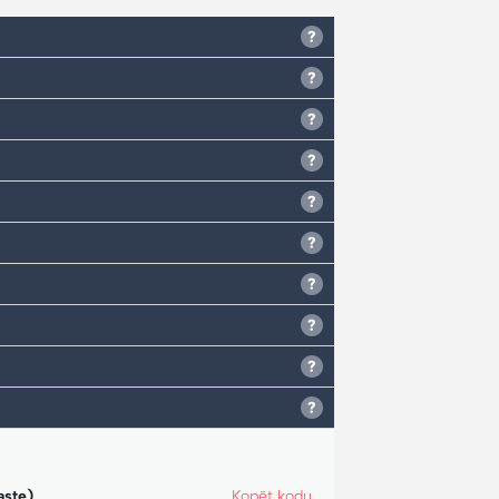
aste)
Kopēt kodu