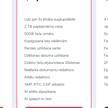
Līdz pat 3x ātrāka augšupielāde
4 
2 TB paplašināma vieta
Ja
50GB faila izmērs
Do
Kopīgošana bez reklāmām
Fa
Paroles uzlikšana saitei
Fa
Dzēšanas datuma uzlikšana
Fa
Dzēsto failu atjaunošana 30dienas
2F
Reāllaika dokumentu redaktors
Ep
Attēlu redaktors
da
XMP, IPTC, EXIF ​​atbalsts
Te
AI attēlu atpazīšana
AI speech to text