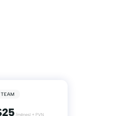
TEAM
$25
/mēnesī + PVN