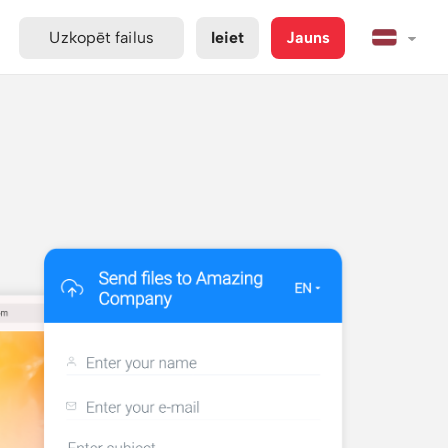
Uzkopēt failus
Ieiet
Jauns