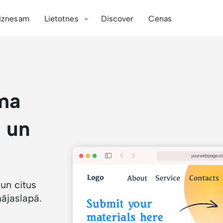
iznesam
Lietotnes
Discover
Cenas
rma
 un
 un citus
mājaslapā.