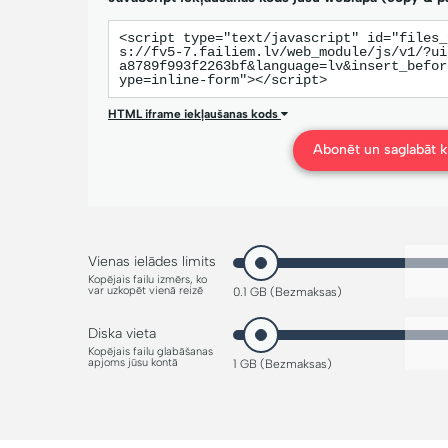
<script type="text/javascript" id="files_
s://fv5-7.failiem.lv/web_module/js/v1/?ui
a8789f993f2263bf&language=lv&insert_befor
ype=inline-form"></script>
HTML iframe iekļaušanas kods
Abonēt un saglabāt k
Vienas ielādes limits
Kopējais failu izmērs, ko
var uzkopēt vienā reizē
0.1 GB (Bezmaksas)
Diska vieta
Kopējais failu glabāšanas
apjoms jūsu kontā
1 GB (Bezmaksas)