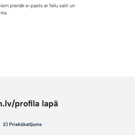
iem pienāk e-pasts ar failu saiti un
nta.
m.lv/profila lapā
2) Priekškatījums