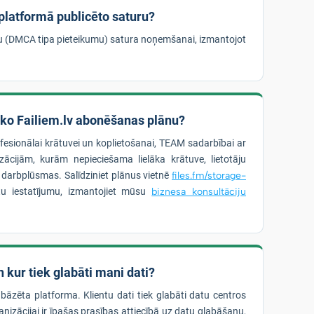
 platformā publicēto saturu?
bu (DMCA tipa pieteikumu) satura noņemšanai, izmantojot
āko Failiem.lv abonēšanas plānu?
ofesionālai krātuvei un koplietošanai, TEAM sadarbībai ar
ācijām, kurām nepieciešama lielāka krātuve, lietotāju
s darbplūsmas. Salīdziniet plānus vietnē
files.fm/storage-
u iestatījumu, izmantojiet mūsu
biznesa konsultāciju
 kur tiek glabāti mani dati?
 bāzēta platforma. Klientu dati tiek glabāti datu centros
nizācijai ir īpašas prasības attiecībā uz datu glabāšanu,