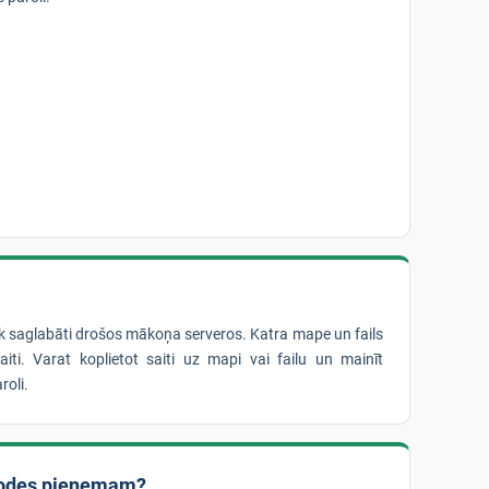
iek saglabāti drošos mākoņa serveros. Katra mape un fails
iti. Varat koplietot saiti uz mapi vai failu un mainīt
roli.
odes pieņemam?