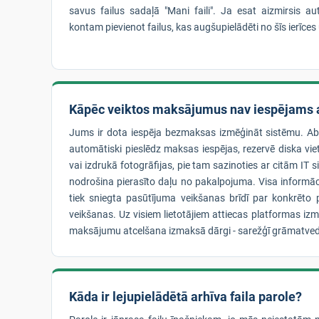
savus failus sadaļā "Mani faili". Ja esat aizmirsis a
kontam pievienot failus, kas augšupielādēti no šīs ierīces
Kāpēc veiktos maksājumus nav iespējams a
Jums ir dota iespēja bezmaksas izmēģināt sistēmu. A
automātiski pieslēdz maksas iespējas, rezervē diska vie
vai izdrukā fotogrāfijas, pie tam sazinoties ar citām IT
nodrošina pierasīto daļu no pakalpojuma. Visa informā
tiek sniegta pasūtījuma veikšanas brīdī par konkrēt
veikšanas. Uz visiem lietotājiem attiecas platformas iz
maksājumu atcelšana izmaksā dārgi - sarežģī grāmatved
Kāda ir lejupielādētā arhīva faila parole?