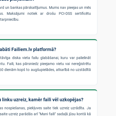
rd un bankas pārskaitījumus. Mums nav pieejas un mēs
us. Maksājumi notiek ar drošu PCI-DSS sertificētu
tarpniecību.
glabāti Failiem.lv platformā?
stāvīga diska vieta failu glabāšanai, kuru var palielināt
u. Faili, kas pārsniedz pieejamo vietu vai nereģistrētu
dz 60 dienām kopš to augšupielādes, atkarībā no uzstādītā
 linku uzreiz, kamēr faili vēl uzkopējas?
as nospiešanas, piekļuves saite tiek uzreiz uzrādīta. Ja
 saite uzreiz parādās arī "Mani faili" sadaļā jūsu kontā kā