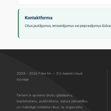
Kontaktforma
Citus jautājumus, ierosinājumus vai pieprasījumus lūdza
2008 - 2026
Files.fm — EU-based cloud
storage
Failiem.lv apvieno drošu glabāšanu,
koplietošanu, publicēšanu, satura pārvaldību
un mākslīgā intelekta rīkus, lai organizētu