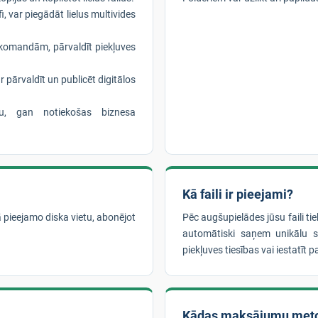
i, var piegādāt lielus multivides
komandām, pārvaldīt piekļuves
r pārvaldīt un publicēt digitālos
nu, gan notiekošas biznesa
Kā faili ir pieejami?
ā pieejamo diska vietu, abonējot
Pēc augšupielādes jūsu faili t
automātiski saņem unikālu sa
piekļuves tiesības vai iestatīt pa
Kādas maksājumu met