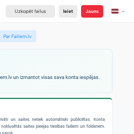
Uzkopēt failus
Ieiet
Jauns
Par Failiem.lv
liem.lv un izmantot visas sava konta iespējas.
privāti un saites netiek automātiski publicētas. Konta
noklusētās saites pieejas tiesības failiem un folderiem.
 paroli.