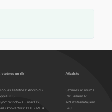
Lietotnes un rīki
Atbalsts
Mobilās lietotnes:
Android
•
Sazinies ar mums
Apple iOS
Par Failiem.lv
Sync:
Windows • macOS
API izstrādātājiem
Failu konvertors:
PDF
•
MP4
FAQ