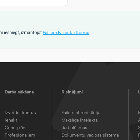
m iesniegt, izmantojot
Failiem.lv kontaktformu
.
Darba sākšana
Risinājumi
Izveidot kontu /
Failu sinhronizācija
Ienākt
Mākslīgā intelekta
Cenu plāni
darbplūsmas
Profesionāļiem
Dokumentu vadības sistēma