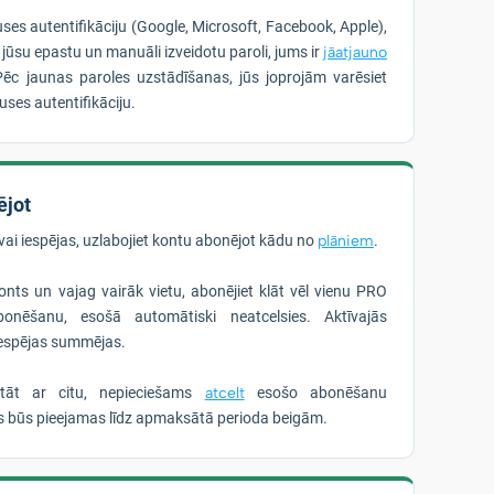
uses autentifikāciju (Google, Microsoft, Facebook, Apple),
r jūsu epastu un manuāli izveidotu paroli, jums ir
jāatjauno
Pēc jaunas paroles uzstādīšanas, jūs joprojām varēsiet
puses autentifikāciju.
ējot
vai iespējas, uzlabojiet kontu abonējot kādu no
plāniem
.
nts un vajag vairāk vietu, abonējiet klāt vēl vienu PRO
onēšanu, esošā automātiski neatcelsies. Aktīvajās
iespējas summējas.
stāt ar citu, nepieciešams
atcelt
esošo abonēšanu
as būs pieejamas līdz apmaksātā perioda beigām.