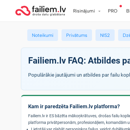
Risinājumi
PRO
B
Noteikumi
Privātums
NIS2
Dz
Failiem.lv FAQ: Atbildes 
Populārākie jautājumi un atbildes par failu kopl
Kam ir paredzēta Failiem.lv platforma?
Failiem.lv ir ES bāzēta mākoņkrātuves, drošas failu kop
platforma privātpersonām, profesionāļiem, komandām u
Lietotāji var glabāt personiskos failus, veidot dublējumko