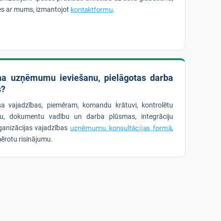
ties ar mums, izmantojot
kontaktformu
.
ina uzņēmumu ieviešanu, pielāgotas darba
s?
esa vajadzības, piemēram, komandu krātuvi, kontrolētu
bu, dokumentu vadību un darba plūsmas, integrāciju
ganizācijas vajadzības
uzņēmumu konsultācijas formā
,
ērotu risinājumu.