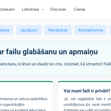
iznesam
Lietotnes
Discover
Cenas
ēšana
Jautājumi
Pamācības
Kontaktforma
par failu glabāšanu un apmaiņu
ietošanu, krātuvi un daudz ko citu. Uzziniet, kā izmantot Fai
Vai mani faili ir privāti?
lietošanas un satura sadarbības
Jā, visi saglabātie faili ir 
n organizācijām.
uzstādījumos jūs varat mainīt 
pijas un koplietot lielus failus.
Folderiem var uzlikt arī papildus