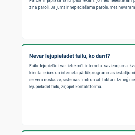
Parole ir jāprasa failu īpašniekam, jo mēs neiestatām p
zina paroli. Ja jums ir nepieciešama parole, mēs nevaram
Nevar lejupielādēt failu, ko darīt?
Failu lejupielādi var ietekmēt interneta savienojuma kva
klienta ierīces un interneta pārlūkprogrammas iestatīju
servera noslodze, sistēmas limiti un citi faktori. Izmēģinie
lejupielādēt failu, ziņojiet kontaktformā.