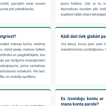
utorizēt, joprojām varat savam
jauns folderis. Līdz ar to, 
 uzreiz pēc pieteikšanās.
Bezmaksas kontiem pēc noklus
koplietot tālāk citiem lietotājie
tgriezt?
Kādi dati tiek glabāti p
bonējot maksas kontu, sistēma
Tos datus, kurus pats esat nor
tu, iedod pieeju maksas failiem
maināmi konta uzstādījumos. Va
 sistēmām un piegādātājiem, kas
cija par darījuma nosacījumiem
o pakalpojumu, pirms samaksas
mantošanas noteikumi. Pie tam,
ību un nodokļu aprēķinu.
Es izveidoju kontu ar 
mana konta parole?