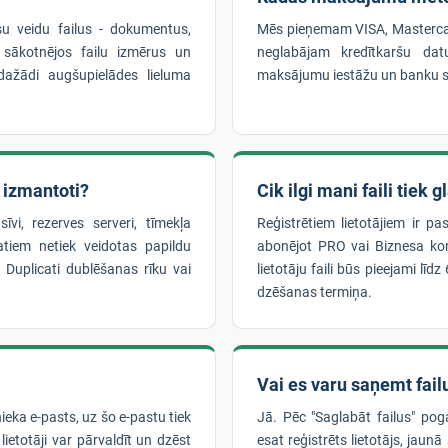
su veidu failus - dokumentus,
Mēs pieņemam VISA, Masterca
 sākotnējos failu izmērus un
neglabājam kredītkaršu dat
ažādi augšupielādes lieluma
maksājumu iestāžu un banku s
k izmantoti?
Cik ilgi mani faili tiek 
īvi, rezerves serveri, tīmekļa
Reģistrētiem lietotājiem ir pa
tiem netiek veidotas papildu
abonējot PRO vai Biznesa kont
r Duplicati dublēšanas rīku vai
lietotāju faili būs pieejami lī
dzēšanas termiņa.
Vai es varu saņemt failu
nieka e-pasts, uz šo e-pastu tiek
Jā. Pēc "Saglabāt failus" pog
lietotāji var pārvaldīt un dzēst
esat reģistrēts lietotājs, jaunā