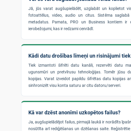
Jā, jūs varat augšupielādēt, uzglabāt un koplietot vi
fotoattēlus, video, audio un citus. Sistēma saglabā
metadatus. Pamata, PRO un Business kontiem ir d
ierobežojumi, kas ir redzami cenrādī.
Kādi datu drošības līmeņi un risinājumi tie
Tiek izmantoti šifrēti datu kanāli, rezervēti datu mas
ugunsmūri un pretvīrusu tehnoloģijas. Tomēr jūsu da
kopijas. Varat izveidot papildu šifrētas datu kopijas a
sinhronizēt visu konta saturu ar citu datoru/serveri.
Kā var dzēst anonīmi uzkopētos failus?
Ja, augšupielādējot failus, pirmajā laukā ir norādīts īpaš
nosūtīta arī rediģēšanas un dzēšanas saite. Reģistrētie 