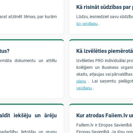
Kā risināt sūdzības par
arat atzīmēt tēmas, par kurām
Lūdzu, iesniedziet savu sūdzī
šo veidlapu
.
tus?
Kā izvēlēties piemērot
formāta dokumentu un attēlu
Izvēlieties PRO individuālai pr
kolēģiem un Business organiz
skaits, atļaujas vai pārvaldīta
plans
. Lai saņemtu pielāgot
veidlapu
.
ldīt iekšēju un ārēju
Kur atrodas Faiiem.lv un
Failiem.lv ir Eiropas Savienībā
sadarbību, lietotāju un grupu
Eiropas Savienībā. Ja jūsu orga