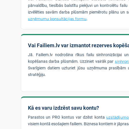
pārvaldību, tiesībās balstītu piekļuvi un kontrolētu fai
izvēlēties savām darba plūsmām piemērotu plānu un s
uzņēmumu konsultācijas formu
.
Vai Failiem.lv var izmantot rezerves kopēša
Jā. Failiem.lv nodrošina rīkus failu sinhronizācijai u
kopēšanas darba plūsmām. Uzziniet vairāk par
sinhron
Svarīgiem datiem uzturiet jūsu uzņēmuma prasībām a
stratēģiju.
Kā es varu izdzēst savu kontu?
Parastos un PRO kontus var dzēst konta
uzstādījumo
visiem kontā esošajiem failiem. Biznesa kontiem ir jāpra