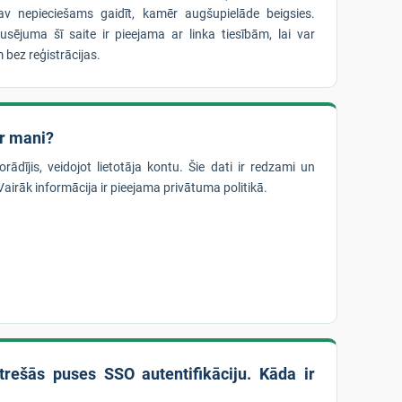
nav nepieciešams gaidīt, kamēr augšupielāde beigsies.
ējuma šī saite ir pieejama ar linka tiesībām, lai var
m bez reģistrācijas.
ar mani?
ādījis, veidojot lietotāja kontu. Šie dati ir redzami un
irāk informācija ir pieejama privātuma politikā.
trešās puses SSO autentifikāciju. Kāda ir