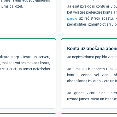
aroles. Faila augšupielādētājs
 jums palīdzēt.
Ja esat izveidojis kontu ar 3.p
bet vēlaties pieteikties kontā a
parole
uz reģistrēto epastu. 
pierakstīties, izmantojot arī 3.
Konta uzlabošana abon
litāte starp klientu un serveri,
Ja nepieciešama papildu vieta 
mi, maksas vai bezmaksas konts,
t citu ierīci. Ja tomēr neizdodas
Ja jums jau ir abonēts PRO ko
kontu. Veicot vēl vienu ab
abonēšanās iekļautā vieta un 
Ja gribat vienu plānu aiz
uzstādījumos. Vieta un iespēj