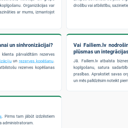
lu kopīgošanu. Organizācijas var
drošību vai atbilstību, sazinie
azināties ar mums, izmantojot
nai un sinhronizācijai?
Vai Failiem.lv nodroš
plūsmas un integrācija
n klienta pārvaldītām rezerves
izāciju
un
rezerves kopēšanu
.
Jā. Failiem.lv atbalsta bizn
tbilstošu rezerves kopēšanas
kopīgošanu, satura sadarbī
prasības. Aprakstiet savas or
un mēs palīdzēsim noteikt piem
s
. Pirms tam jābūt izdzēstiem
sa administratoram.