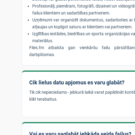
Profesionāļi, piemēram, fotogrāfi, dizaineri un videogrāf
failus klientiem un sadarbības partneriem.
Uzņēmumi var organizēt dokumentus, sadarboties ar 
atļaujas un kopīgot saturu ar klientiem vai partneriem.
Izglītības iestādes, biedrības un sporta organizācijas va
materiālus.
Files.fm atbalsta gan vienkāršu failu pārsūtīša
darbplūsmas.
Cik lielus datu apjomus es varu glabāt?
Tik cik nepieciešams - jebkurā laikā varat papildināt kont
klāt terabaitus.
Vai es varu saglabāt jebkāda veida failus?