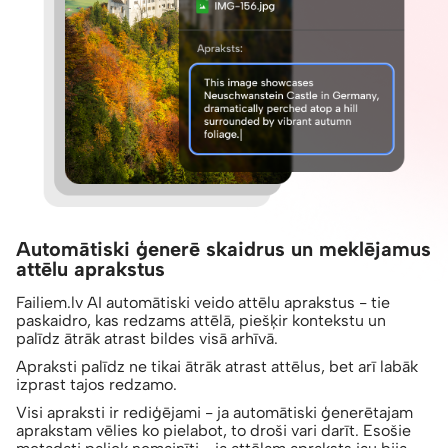
Automātiski ģenerē skaidrus un meklējamus
attēlu aprakstus
Failiem.lv AI automātiski veido attēlu aprakstus - tie
paskaidro, kas redzams attēlā, piešķir kontekstu un
palīdz ātrāk atrast bildes visā arhīvā.
Apraksti palīdz ne tikai ātrāk atrast attēlus, bet arī labāk
izprast tajos redzamo.
Visi apraksti ir rediģējami - ja automātiski ģenerētajam
aprakstam vēlies ko pielabot, to droši vari darīt. Esošie