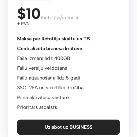
$10
/lietotājs/mēnesī
+ PVN
Maksa par lietotāju skaitu un TB
Centralizēta biznesa krātuve
Faila izmērs līdz 400GB
Failu versiju veidošana
Failu atjaunošana līdz 5 gadi
SSO, 2FA un striktāka drošība
Pilna aktivitāšu vēsture
Prioritārs atbalsts
Uzlabot uz BUSINESS