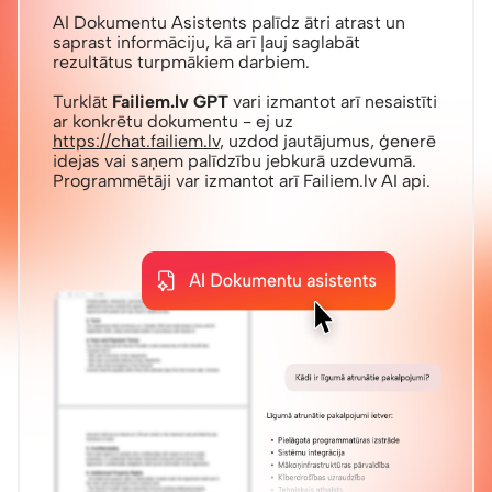
AI Dokumentu Asistents palīdz ātri atrast un
saprast informāciju, kā arī ļauj saglabāt
rezultātus turpmākiem darbiem.
Turklāt
Failiem.lv GPT
vari izmantot arī nesaistīti
ar konkrētu dokumentu - ej uz
https://chat.failiem.lv
, uzdod jautājumus, ģenerē
idejas vai saņem palīdzību jebkurā uzdevumā.
Programmētāji var izmantot arī Failiem.lv AI api.