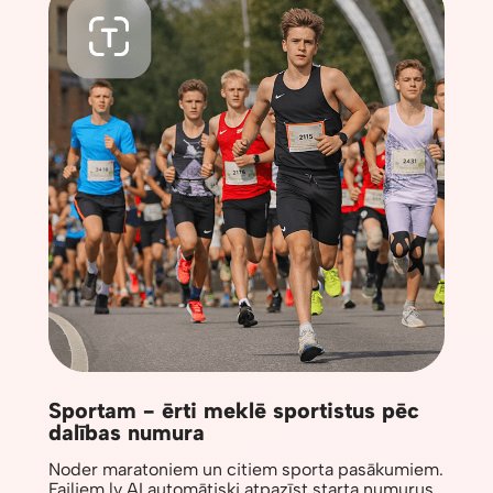
Sportam - ērti meklē sportistus pēc
dalības numura
Noder maratoniem un citiem sporta pasākumiem.
Failiem.lv AI automātiski atpazīst starta numurus,