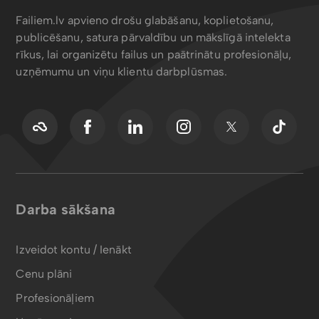
atbalsts@failiem.lv, lai noskaidrotu iespējas to ieviest.
Failiem.lv apvieno drošu glabāšanu, koplietošanu,
publicēšanu, satura pārvaldību un mākslīgā intelekta
rīkus, lai organizētu failus un paātrinātu profesionāļu,
uzņēmumu un viņu klientu darbplūsmas.
Darba sākšana
Izveidot kontu / Ienākt
Cenu plāni
Profesionāļiem