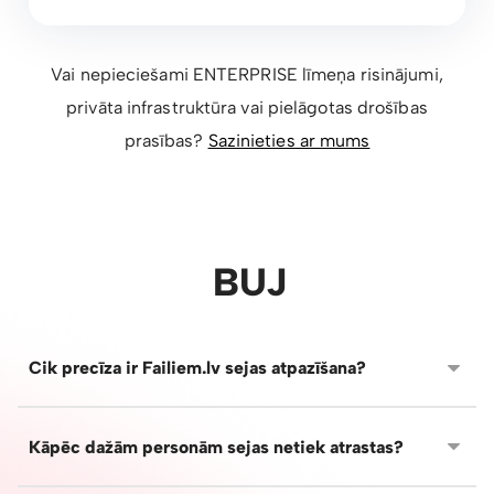
Vai nepieciešami ENTERPRISE līmeņa risinājumi,
privāta infrastruktūra vai pielāgotas drošības
prasības?
Sazinieties ar mums
BUJ
Cik precīza ir Failiem.lv sejas atpazīšana?
Failiem.lv AI spēj atpazīt sejas no dažādiem leņķiem un
dažādos apstākļos - ar brillēm, cepurēm, grimu vai
Kāpēc dažām personām sejas netiek atrastas?
mainītu apģērbu. Lai persou varētu atpazīt pēc sejas,
tai jābūt redzamai vairākās bildēs, atkarībā no galerijas