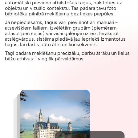
automātiski pievieno atbilstošus tagus, balstoties uz
objektu un vizuālo kontekstu. Tas padara tavu foto
bibliotēku pilnībā meklējamu bez liekas piepūles.
Ja nepieciešams, tagus vari pievienot arī manuāli -
atsevišķiem failiem, izvēlētām grupām (piemēram,
atlasot pēc sejas) vai visai galerijai uzreiz. Ierakstot
atslēgvārdus, sistēma piedāvā jau iepriekš izmantotus
tagus, lai darbs būtu ātrs un konsekvents.
Tagi padara meklēšanu precīzāku, darbu ātrāku un lielus
bilžu arhīvus - vieglāk pārvaldāmus.