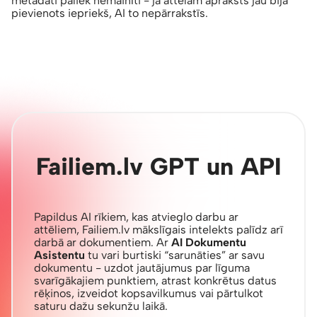
metadati paliek nemainīti - ja attēlam apraksts jau bija
pievienots iepriekš, AI to nepārrakstīs.
Failiem.lv GPT un API
Papildus AI rīkiem, kas atvieglo darbu ar
attēliem, Failiem.lv mākslīgais intelekts palīdz arī
darbā ar dokumentiem. Ar
AI Dokumentu
Asistentu
tu vari burtiski “sarunāties” ar savu
dokumentu - uzdot jautājumus par līguma
svarīgākajiem punktiem, atrast konkrētus datus
rēķinos, izveidot kopsavilkumus vai pārtulkot
saturu dažu sekunžu laikā.