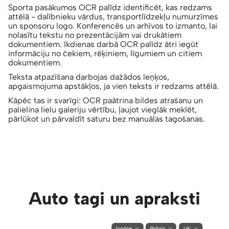
Sporta pasākumos OCR palīdz identificēt, kas redzams
attēlā - dalībnieku vārdus, transportlīdzekļu numurzīmes
un sponsoru logo. Konferencēs un arhīvos to izmanto, lai
nolasītu tekstu no prezentācijām vai drukātiem
dokumentiem. Ikdienas darbā OCR palīdz ātri iegūt
informāciju no čekiem, rēķiniem, līgumiem un citiem
dokumentiem.
Teksta atpazīšana darbojas dažādos leņķos,
apgaismojuma apstākļos, ja vien teksts ir redzams attēlā.
Kāpēc tas ir svarīgi: OCR paātrina bildes atrašanu un
palielina lielu galeriju vērtību, ļaujot vieglāk meklēt,
pārlūkot un pārvaldīt saturu bez manuālas tagošanas.
Auto tagi un apraksti