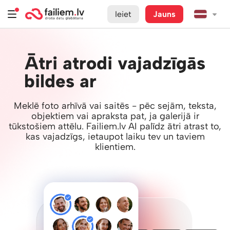
Ieiet
Jauns
Ātri atrodi vajadzīgās
bildes ar
Failiem.lv AI
Meklē foto arhīvā vai saitēs - pēc sejām, teksta,
objektiem vai apraksta pat, ja galerijā ir
tūkstošiem attēlu. Failiem.lv AI palīdz ātri atrast to,
kas vajadzīgs, ietaupot laiku tev un taviem
klientiem.