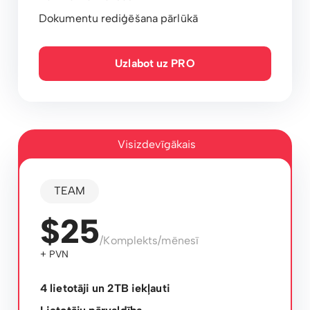
Dokumentu rediģēšana pārlūkā
Uzlabot uz PRO
Visizdevīgākais
TEAM
$25
/Komplekts/mēnesī
+ PVN
4 lietotāji un 2TB iekļauti