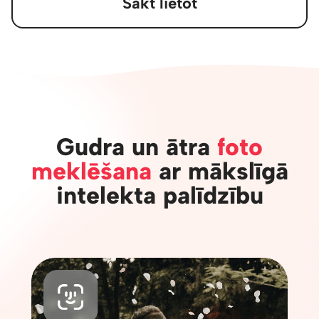
Sākt lietot
Gudra un ātra
foto
meklēšana
ar mākslīgā
intelekta palīdzību