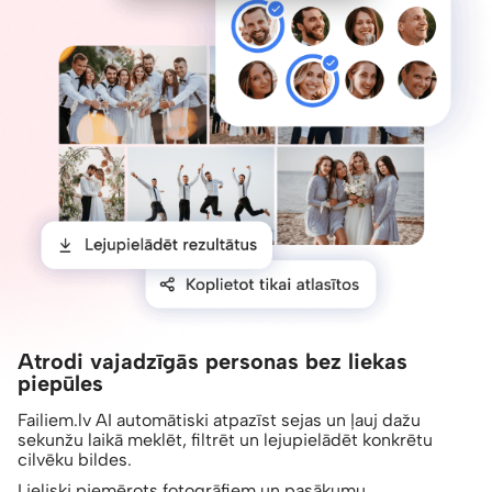
Atrodi vajadzīgās personas bez liekas
piepūles
Failiem.lv AI automātiski atpazīst sejas un ļauj dažu
sekunžu laikā meklēt, filtrēt un lejupielādēt konkrētu
cilvēku bildes.
Lieliski piemērots fotogrāfiem un pasākumu