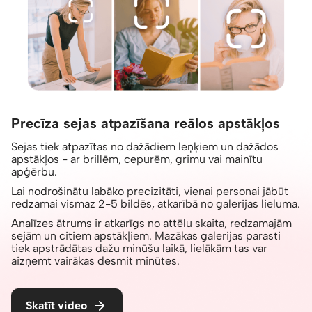
Precīza sejas atpazīšana reālos apstākļos
Sejas tiek atpazītas no dažādiem leņķiem un dažādos
apstākļos - ar brillēm, cepurēm, grimu vai mainītu
apģērbu.
Lai nodrošinātu labāko precizitāti, vienai personai jābūt
redzamai vismaz 2-5 bildēs, atkarībā no galerijas lieluma.
Analīzes ātrums ir atkarīgs no attēlu skaita, redzamajām
sejām un citiem apstākļiem. Mazākas galerijas parasti
tiek apstrādātas dažu minūšu laikā, lielākām tas var
aizņemt vairākas desmit minūtes.
Skatīt video