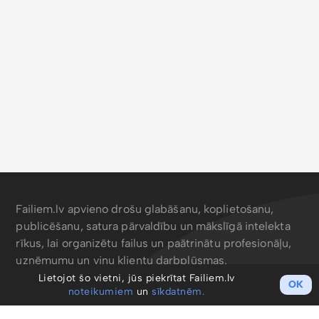
Failiem.lv apvieno drošu glabāšanu, koplietošanu,
publicēšanu, satura pārvaldību un mākslīgā intelekta
rīkus, lai organizētu failus un paātrinātu profesionāļu,
uzņēmumu un viņu klientu darbplūsmas.
Lietojot šo vietni, jūs piekrītat Failiem.lv
OK
noteikumiem
un
sīkdatnēm.