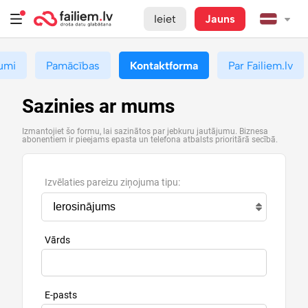
Ieiet
Jauns
umi
Pamācības
Kontaktforma
Par Failiem.lv
Sazinies ar mums
Izmantojiet šo formu, lai sazinātos par jebkuru jautājumu. Biznesa
abonentiem ir pieejams epasta un telefona atbalsts prioritārā secībā.
Izvēlaties pareizu ziņojuma tipu:
Vārds
E-pasts