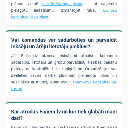
plānus vietnē
files.fm/storage-plans
. Lai saņemtu
pielāgotu iestatījumu, izmantojiet mūsu
biznesa
konsultāciju veidlapu
.
Vai komandas var sadarboties un pārvaldīt
iekšēju un ārēju lietotāju piekļuvi?
Jā. Failiem.lv biznesa risinājumi atbalsta komandu
sadarbību, lietotāju un grupu pārvaldību, tiesībās balstītu
piekļuvi un kontrolētu failu kopīgošanu. Organizācijas var
izvēlēties savām darba plūsmām piemērotu plānu un
sazināties ar mums, izmantojot
uzņēmumu konsultācijas
formu
.
Kur atrodas Faiiem.lv un kur tiek glabāti mani
dati?
Failiem.lv ir Eiropas Savienībā bāzēta platforma. Klientu dati