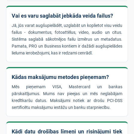
Vai es varu saglabāt jebkāda veida failus?
Jā, jūs varat augšupielādēt, uzglabāt un koplietot visu veidu
failus - dokumentus, fotoattēlus, video, audio un citus.
Sistēma saglabā sākotnējos failu izmērus un metadatus.
Pamata, PRO un Business kontiem ir dažādi augšupielādes
lieluma ierobežojumi, kas ir redzami cenrādī.
Kādas maksājumu metodes pieņemam?
Mēs pieņemam VISA, Mastercard un bankas
pārskaitījumus. Mums nav pieejas un mēs neglabājam
kredītkaršu datus. Maksājumi notiek ar drošu PCI-DSS
sertificētu maksājumu iestāžu un banku starpniecību.
Kādi datu drošības līmeņi un risinājumi tiek