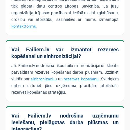
tiek glabāti datu centros Eiropas Savienībā. Ja jūsu
organizācijai ir īpašas prasības attiecībā uz datu glabāšanu,
drošību vai atbilstību, sazinieties ar mums, izmantojot
kontaktformu
.
Vai Failiem.lv var izmantot rezerves
kopēšanai un sinhronizācijai?
Jā. Failiem.lv nodrošina rīkus failu sinhronizācijai un klienta
pārvaldītām rezerves kopēšanas darba plūsmām. Uzziniet
vairāk par
sinhronizāciju
un
rezerves kopēšanu
. Svarīgiem
datiem uzturiet jūsu uzņēmuma prasībām atbilstošu
rezerves kopēšanas stratēģiju.
Vai Failiem.lv nodrošina uzņēmumu
ieviešanu, pielāgotas darba plūsmas un
integrācijas?