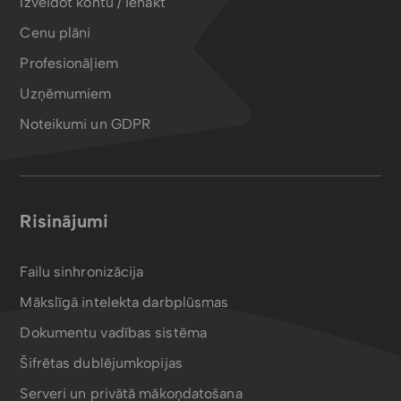
Izveidot kontu / Ienākt
Cenu plāni
Profesionāļiem
Uzņēmumiem
Noteikumi un GDPR
Risinājumi
Failu sinhronizācija
Mākslīgā intelekta darbplūsmas
Dokumentu vadības sistēma
Šifrētas dublējumkopijas
Serveri un privātā mākoņdatošana