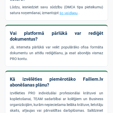
Lūdzu, iesniedziet savu sūdzību (DMCA tipa pieteikumu)
satura noņemšanai, izmantojot
šo veidlapu
.
Vai platformā pārlūkā var rediģēt
dokumentus?
Jā, interneta pārlūkā var veikt populārāko ofisa formāta
dokumentu un attēlu rediģēšanu, ja esat abonējis vismaz
PRO kontu.
Kā izvēlēties piemērotāko Failiem.lv
abonēšanas plānu?
Izvēlieties PRO individuālai profesionālai krātuvei un
koplietošanai, TEAM sadarbībai ar kolēģiem un Business
organizācijām, kurām nepieciešama lielāka krātuve, lietotāju
skaits, atļaujas vai pārvaldītas darbplūsmas. Salīdziniet