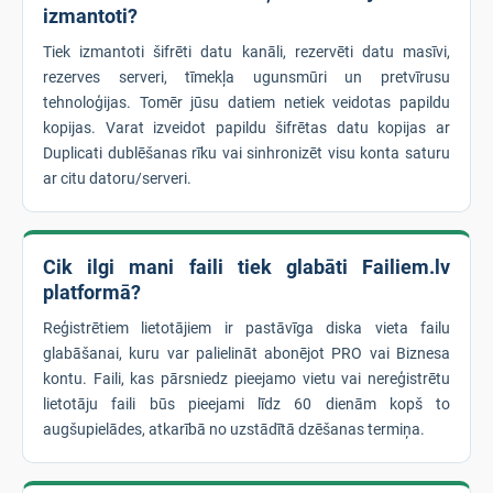
izmantoti?
Tiek izmantoti šifrēti datu kanāli, rezervēti datu masīvi,
rezerves serveri, tīmekļa ugunsmūri un pretvīrusu
tehnoloģijas. Tomēr jūsu datiem netiek veidotas papildu
kopijas. Varat izveidot papildu šifrētas datu kopijas ar
Duplicati dublēšanas rīku vai sinhronizēt visu konta saturu
ar citu datoru/serveri.
Cik ilgi mani faili tiek glabāti Failiem.lv
platformā?
Reģistrētiem lietotājiem ir pastāvīga diska vieta failu
glabāšanai, kuru var palielināt abonējot PRO vai Biznesa
kontu. Faili, kas pārsniedz pieejamo vietu vai nereģistrētu
lietotāju faili būs pieejami līdz 60 dienām kopš to
augšupielādes, atkarībā no uzstādītā dzēšanas termiņa.