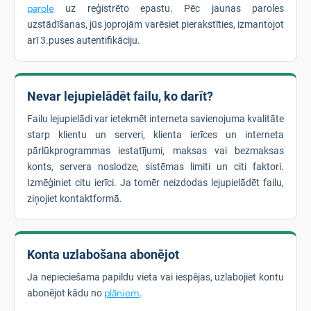
parole
uz reģistrēto epastu. Pēc jaunas paroles
uzstādīšanas, jūs joprojām varēsiet pierakstīties, izmantojot
arī 3.puses autentifikāciju.
Nevar lejupielādēt failu, ko darīt?
Failu lejupielādi var ietekmēt interneta savienojuma kvalitāte
starp klientu un serveri, klienta ierīces un interneta
pārlūkprogrammas iestatījumi, maksas vai bezmaksas
konts, servera noslodze, sistēmas limiti un citi faktori.
Izmēģiniet citu ierīci. Ja tomēr neizdodas lejupielādēt failu,
ziņojiet kontaktformā.
Konta uzlabošana abonējot
Ja nepieciešama papildu vieta vai iespējas, uzlabojiet kontu
abonējot kādu no
plāniem
.