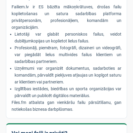
Failiem.lv ir ES bāzēta mākoņkrātuves, drošas failu
koplietošanas un satura sadarbības platforma
privātpersonām, profesionāļiem, komandām un
organizācijām.
Lietotāji var glabāt personiskos failus, veidot
dublējumkopijas un koplietot lielus failus.
Profesionāļi, piemēram, fotogrāfi, dizaineri un videogrāfi,
var piegādāt lielus multivides failus klientiem un
sadarbības partneriem.
Uzņēmumi var organizēt dokumentus, sadarboties ar
komandām, pārvaldīt piekļuves atļaujas un kopīgot saturu
ar klientiem vai partneriem.
Izglītības iestādes, biedrības un sporta organizācijas var
pārvaldīt un publicēt digitālos materiālus.
Files.fm atbalsta gan vienkāršu failu pārsūtīšanu, gan
notiekošas biznesa darbplūsmas.