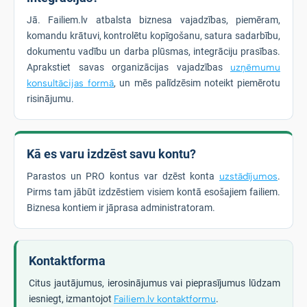
Jā. Failiem.lv atbalsta biznesa vajadzības, piemēram,
komandu krātuvi, kontrolētu kopīgošanu, satura sadarbību,
dokumentu vadību un darba plūsmas, integrāciju prasības.
Aprakstiet savas organizācijas vajadzības
uzņēmumu
konsultācijas formā
, un mēs palīdzēsim noteikt piemērotu
risinājumu.
Kā es varu izdzēst savu kontu?
Parastos un PRO kontus var dzēst konta
uzstādījumos
.
Pirms tam jābūt izdzēstiem visiem kontā esošajiem failiem.
Biznesa kontiem ir jāprasa administratoram.
Kontaktforma
Citus jautājumus, ierosinājumus vai pieprasījumus lūdzam
iesniegt, izmantojot
Failiem.lv kontaktformu
.