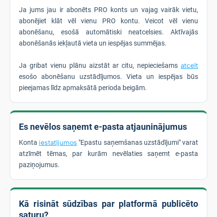
Ja jums jau ir abonēts PRO konts un vajag vairāk vietu,
abonējiet klāt vēl vienu PRO kontu. Veicot vēl vienu
abonēšanu, esošā automātiski neatcelsies. Aktīvajās
abonēšanās iekļautā vieta un iespējas summējas.
Ja gribat vienu plānu aizstāt ar citu, nepieciešams
atcelt
esošo abonēšanu uzstādījumos. Vieta un iespējas būs
pieejamas līdz apmaksātā perioda beigām.
Es nevēlos saņemt e-pasta atjauninājumus
Konta
iestatījumos
"Epastu saņemšanas uzstādījumi" varat
atzīmēt tēmas, par kurām nevēlaties saņemt e-pasta
paziņojumus.
Kā risināt sūdzības par platformā publicēto
saturu?