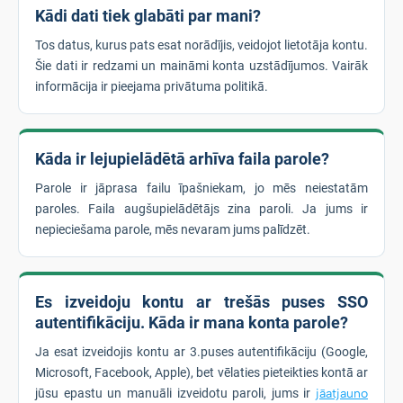
Kādi dati tiek glabāti par mani?
Tos datus, kurus pats esat norādījis, veidojot lietotāja kontu.
Šie dati ir redzami un maināmi konta uzstādījumos. Vairāk
informācija ir pieejama privātuma politikā.
Kāda ir lejupielādētā arhīva faila parole?
Parole ir jāprasa failu īpašniekam, jo mēs neiestatām
paroles. Faila augšupielādētājs zina paroli. Ja jums ir
nepieciešama parole, mēs nevaram jums palīdzēt.
Es izveidoju kontu ar trešās puses SSO
autentifikāciju. Kāda ir mana konta parole?
Ja esat izveidojis kontu ar 3.puses autentifikāciju (Google,
Microsoft, Facebook, Apple), bet vēlaties pieteikties kontā ar
jūsu epastu un manuāli izveidotu paroli, jums ir
jāatjauno