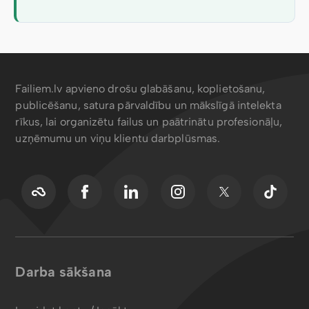
Failiem.lv apvieno drošu glabāšanu, koplietošanu,
publicēšanu, satura pārvaldību un mākslīgā intelekta
rīkus, lai organizētu failus un paātrinātu profesionāļu,
uzņēmumu un viņu klientu darbplūsmas.
Darba sākšana