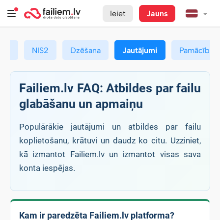
Ieiet
Jauns
ums
NIS2
Dzēšana
Jautājumi
Pamācības
Failiem.lv FAQ: Atbildes par failu
glabāšanu un apmaiņu
Populārākie jautājumi un atbildes par failu
koplietošanu, krātuvi un daudz ko citu. Uzziniet,
kā izmantot Failiem.lv un izmantot visas sava
konta iespējas.
Kam ir paredzēta Failiem.lv platforma?