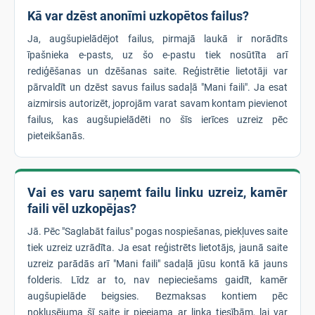
Kā var dzēst anonīmi uzkopētos failus?
Ja, augšupielādējot failus, pirmajā laukā ir norādīts
īpašnieka e-pasts, uz šo e-pastu tiek nosūtīta arī
rediģēšanas un dzēšanas saite. Reģistrētie lietotāji var
pārvaldīt un dzēst savus failus sadaļā "Mani faili". Ja esat
aizmirsis autorizēt, joprojām varat savam kontam pievienot
failus, kas augšupielādēti no šīs ierīces uzreiz pēc
pieteikšanās.
Vai es varu saņemt failu linku uzreiz, kamēr
faili vēl uzkopējas?
Jā. Pēc "Saglabāt failus" pogas nospiešanas, piekļuves saite
tiek uzreiz uzrādīta. Ja esat reģistrēts lietotājs, jaunā saite
uzreiz parādās arī "Mani faili" sadaļā jūsu kontā kā jauns
folderis. Līdz ar to, nav nepieciešams gaidīt, kamēr
augšupielāde beigsies. Bezmaksas kontiem pēc
noklusējuma šī saite ir pieejama ar linka tiesībām, lai var