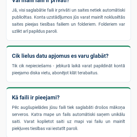
Vai mani faili ir privāti?
Jā, visi saglabātie faili ir privāti un saites netiek automātiski
publicētas. Konta uzstādījumos jūs varat mainīt noklusētās
saites pieejas tiesības failiem un folderiem. Folderiem var
uzlikt arī papildus paroli.
Cik lielus datu apjomus es varu glabāt?
Tik cik nepieciešams - jebkurā laikā varat papildināt kontā
pieejamo diska vietu, abonējot klāt terabaitus.
Kā faili ir pieejami?
Pēc augšupielādes jūsu faili tiek saglabāti drošos mākoņa
serveros. Katra mape un fails automātiski saņem unikālu
saiti. Varat koplietot saiti uz mapi vai failu un mainīt
piekļuves tiesības vai iestatīt paroli.