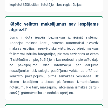
koplietot tālāk citiem lietotājiem bez reģistrācijas.
Kāpēc veiktos maksājumus nav iespējams
atgriezt?
Jums ir dota iespēja bezmaksas izmēģināt sistēmu.
Abonējot maksas kontu, sistēma automātiski pieslēdz
maksas iespējas, rezervē diska vietu, iedod pieeju maksas
failiem vai izdrukā fotogrāfijas, pie tam sazinoties ar citām
IT sistēmām un piegādātājiem, kas nodrošina pierasīto daļu
no pakalpojuma. Visa informācija par darījuma
nosacījumiem tiek sniegta pasūtījuma veikšanas brīdī par
konkrēto pakalpojumu, pirms samaksas veikšanas. Uz
visiem lietotājiem attiecas platformas izmantošanas
noteikumi. Pie tam, maksājumu atcelšana izmaksā dārgi -
sarežģī grāmatvedību un nodokļu aprēķinu.