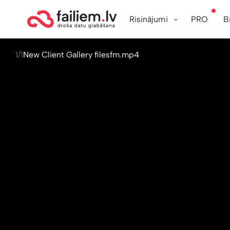
Risinājumi
PRO
B
1/1
New Client Gallery filesfm.mp4