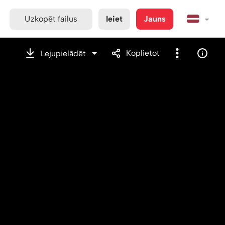
Uzkopēt failus
Ieiet
Jauns
Koplietot
Lejupielādēt